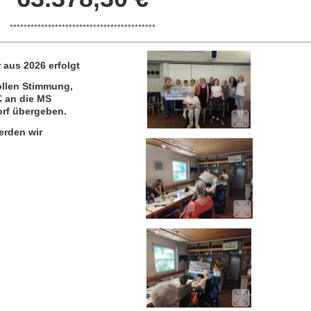
******************************************
 aus 2026 erfolgt
ollen Stimmung,
€ an die MS
rf übergeben.
erden wir