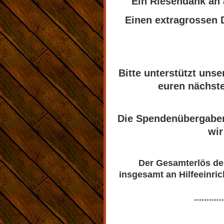
Ein Riesendank an 
Einen extragrossen D
Bitte unterstützt uns
euren nächste
Die Spendenübergaben
wir
Der Gesamterlös der
insgesamt an Hilfeeinr
************************